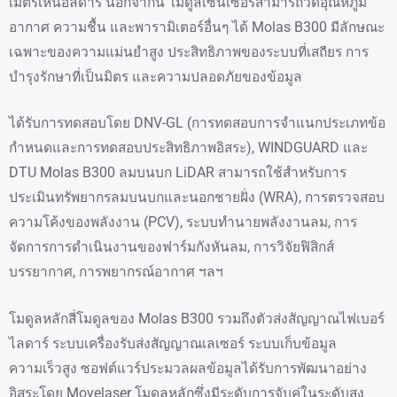
เมตรเหนือลิดาร์ นอกจากนี้ โมดูลเซ็นเซอร์สามารถวัดอุณหภูมิ
อากาศ ความชื้น และพารามิเตอร์อื่นๆ ได้ Molas B300 มีลักษณะ
เฉพาะของความแม่นยำสูง ประสิทธิภาพของระบบที่เสถียร การ
บำรุงรักษาที่เป็นมิตร และความปลอดภัยของข้อมูล
ได้รับการทดสอบโดย DNV-GL (การทดสอบการจำแนกประเภทข้อ
กำหนดและการทดสอบประสิทธิภาพอิสระ), WINDGUARD และ
DTU Molas B300 ลมบนบก LiDAR สามารถใช้สำหรับการ
ประเมินทรัพยากรลมบนบกและนอกชายฝั่ง (WRA), การตรวจสอบ
ความโค้งของพลังงาน (PCV), ระบบทำนายพลังงานลม, การ
จัดการการดำเนินงานของฟาร์มกังหันลม, การวิจัยฟิสิกส์
บรรยากาศ, การพยากรณ์อากาศ ฯลฯ
โมดูลหลักสี่โมดูลของ Molas B300 รวมถึงตัวส่งสัญญาณไฟเบอร์
ไลดาร์ ระบบเครื่องรับส่งสัญญาณเลเซอร์ ระบบเก็บข้อมูล
ความเร็วสูง ซอฟต์แวร์ประมวลผลข้อมูลได้รับการพัฒนาอย่าง
อิสระโดย Movelaser โมดูลหลักซึ่งมีระดับการจับคู่ในระดับสูง