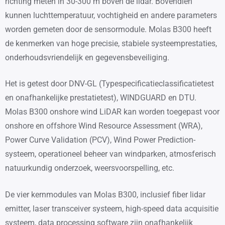
richting meten in 30-300 m boven de lidar. Bovendien
kunnen luchttemperatuur, vochtigheid en andere parameters
worden gemeten door de sensormodule. Molas B300 heeft
de kenmerken van hoge precisie, stabiele systeemprestaties,
onderhoudsvriendelijk en gegevensbeveiliging.
Het is getest door DNV-GL (Typespecificatieclassificatietest
en onafhankelijke prestatietest), WINDGUARD en DTU.
Molas B300 onshore wind LiDAR kan worden toegepast voor
onshore en offshore Wind Resource Assessment (WRA),
Power Curve Validation (PCV), Wind Power Prediction-
systeem, operationeel beheer van windparken, atmosferisch
natuurkundig onderzoek, weersvoorspelling, etc.
De vier kernmodules van Molas B300, inclusief fiber lidar
emitter, laser transceiver systeem, high-speed data acquisitie
systeem, data processing software zijn onafhankelijk