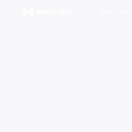
Nhà
Về ch