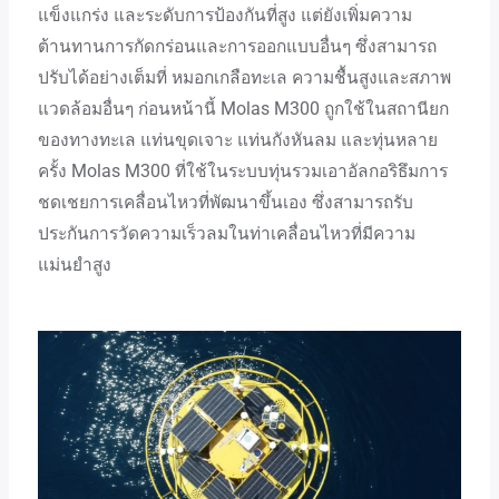
แข็งแกร่ง และระดับการป้องกันที่สูง แต่ยังเพิ่มความ
ต้านทานการกัดกร่อนและการออกแบบอื่นๆ ซึ่งสามารถ
ปรับได้อย่างเต็มที่ หมอกเกลือทะเล ความชื้นสูงและสภาพ
แวดล้อมอื่นๆ ก่อนหน้านี้ Molas M300 ถูกใช้ในสถานียก
ของทางทะเล แท่นขุดเจาะ แท่นกังหันลม และทุ่นหลาย
ครั้ง Molas M300 ที่ใช้ในระบบทุ่นรวมเอาอัลกอริธึมการ
ชดเชยการเคลื่อนไหวที่พัฒนาขึ้นเอง ซึ่งสามารถรับ
ประกันการวัดความเร็วลมในท่าเคลื่อนไหวที่มีความ
แม่นยำสูง