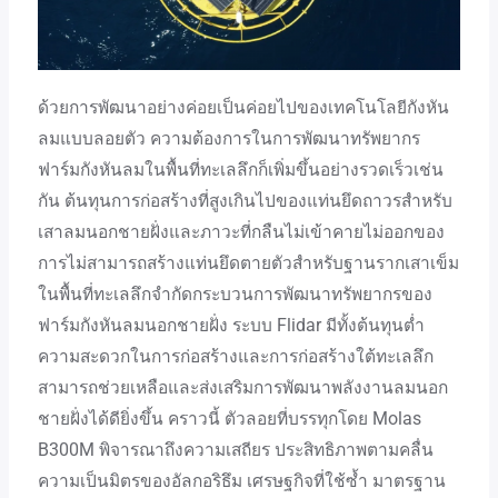
ด้วยการพัฒนาอย่างค่อยเป็นค่อยไปของเทคโนโลยีกังหัน
ลมแบบลอยตัว ความต้องการในการพัฒนาทรัพยากร
ฟาร์มกังหันลมในพื้นที่ทะเลลึกก็เพิ่มขึ้นอย่างรวดเร็วเช่น
กัน ต้นทุนการก่อสร้างที่สูงเกินไปของแท่นยึดถาวรสำหรับ
เสาลมนอกชายฝั่งและภาวะที่กลืนไม่เข้าคายไม่ออกของ
การไม่สามารถสร้างแท่นยึดตายตัวสำหรับฐานรากเสาเข็ม
ในพื้นที่ทะเลลึกจำกัดกระบวนการพัฒนาทรัพยากรของ
ฟาร์มกังหันลมนอกชายฝั่ง ระบบ Flidar มีทั้งต้นทุนต่ำ
ความสะดวกในการก่อสร้างและการก่อสร้างใต้ทะเลลึก
สามารถช่วยเหลือและส่งเสริมการพัฒนาพลังงานลมนอก
ชายฝั่งได้ดียิ่งขึ้น คราวนี้ ตัวลอยที่บรรทุกโดย Molas
B300M พิจารณาถึงความเสถียร ประสิทธิภาพตามคลื่น
ความเป็นมิตรของอัลกอริธึม เศรษฐกิจที่ใช้ซ้ำ มาตรฐาน