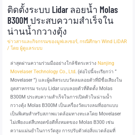
ติดตั้งระบบ Lidar ลอยน้ำ Molas
B300M ประสบความสำเร็จใน
น่านน้ำกวางตุ้ง
ข่าวสารและกิจกรรมของมูฟเลเซอร์
,
กรณีศึกษา Wind LiDAR
/ โดย
ผู้ดูแลระบบ
ล่าสุดผ่านความร่วมมืออย่างใกล้ชิดระหว่าง
Nanjing
Movelaser Technology Co., Ltd
. (ต่อไปนี้จะเรียกว่า ”
Movelaser “) และผู้ผลิตระบบวัดลมลอยตัวที่มีชื่อเสียงใน
อุตสาหกรรม ระบบ Lidar แบบลอยตัวที่ติดตั้ง Molas
B300M ประสบความสำเร็จในการเปิดตัวในน่านน้ำ
กวางตุ้ง Molas B300M เป็นเครื่องวัดแรงลมที่ออกแบบ
เป็นพิเศษสำหรับสภาพแวดล้อมทางทะเลโดย Movelaser
ไม่เพียงแต่สืบทอดข้อดีทั้งหมดของ Molas B300 เช่น
ความแม่นยำในการวัดสูง การปรับตัวต่อสิ่งแวดล้อมที่