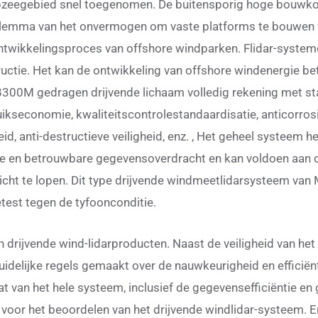
pzeegebied snel toegenomen. De buitensporig hoge bouwko
ilemma van het onvermogen om vaste platforms te bouwen v
ntwikkelingsproces van offshore windparken. Flidar-system
ructie. Het kan de ontwikkeling van offshore windenergie b
00M gedragen drijvende lichaam volledig rekening met stabi
uikseconomie, kwaliteitscontrolestandaardisatie, anticorros
d, anti-destructieve veiligheid, enz. , Het geheel systeem h
e en betrouwbare gegevensoverdracht en kan voldoen aan d
ht te lopen. Dit type drijvende windmeetlidarsysteem van M
etest tegen de tyfoonconditie.
n drijvende wind-lidarproducten. Naast de veiligheid van het
uidelijke regels gemaakt over de nauwkeurigheid en efficië
aat van het hele systeem, inclusief de gegevensefficiëntie 
is voor het beoordelen van het drijvende windlidar-systeem.