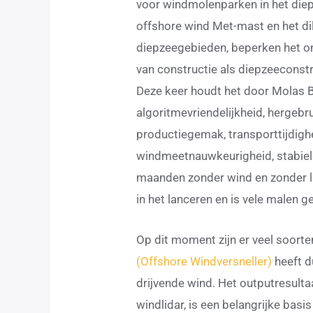
voor windmolenparken in het die
offshore wind Met-mast en het d
diepzeegebieden, beperken het o
van constructie als diepzeeconst
Deze keer houdt het door Molas B3
algoritmevriendelijkheid, hergebr
productiegemak, transporttijdighei
windmeetnauwkeurigheid, stabiel
maanden zonder wind en zonder lic
in het lanceren en is vele malen g
Op dit moment zijn er veel soorte
(Offshore Windversneller)
heeft d
drijvende wind. Het outputresult
windlidar, is een belangrijke bas