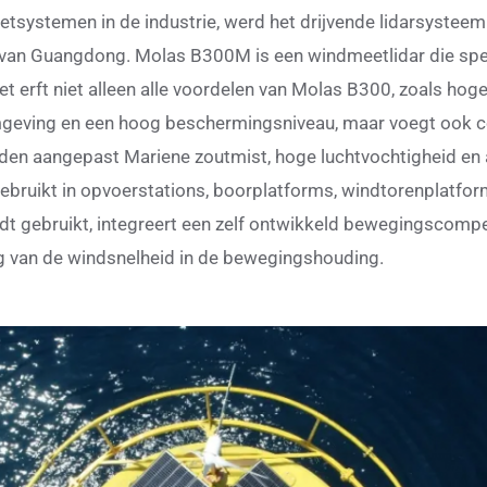
etsystemen in de industrie, werd het drijvende lidarsyste
 van Guangdong. Molas B300M is een windmeetlidar die spec
t erft niet alleen alle voordelen van Molas B300, zoals ho
eving en een hoog beschermingsniveau, maar voegt ook c
orden aangepast Mariene zoutmist, hoge luchtvochtigheid e
bruikt in opvoerstations, boorplatforms, windtorenplatfor
t gebruikt, integreert een zelf ontwikkeld bewegingscompe
g van de windsnelheid in de bewegingshouding.