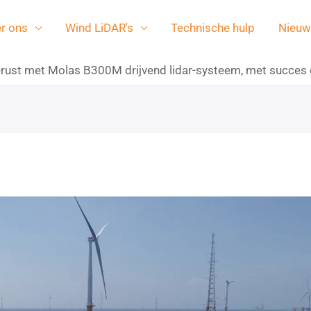
r ons
Wind LiDAR's
Technische hulp
Nieuw
erust met Molas B300M drijvend lidar-systeem, met succes