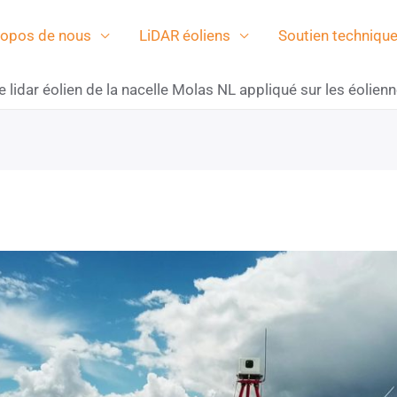
ropos de nous
LiDAR éoliens
Soutien techniqu
e lidar éolien de la nacelle Molas NL appliqué sur les éoli