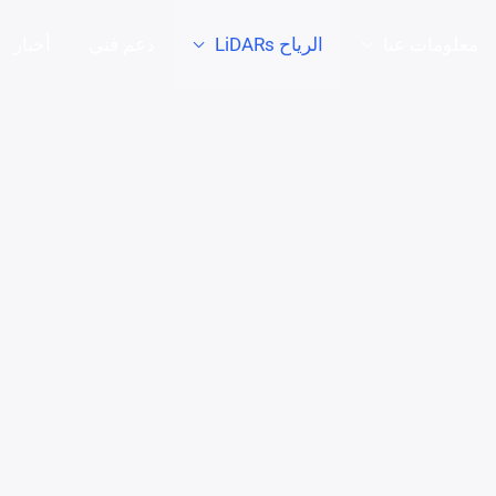
معلومات عنا
الرياح LiDARs
دعم فني
أخبار