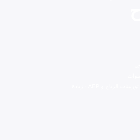
ح
خم
زيادة أداء توربينات الرياح - زمن استخدام توربينات الرياح و AEP - زيادة