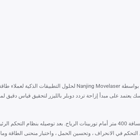
Molas NL عبارة عن غطاء ليدار للرياح تم تطويره بشكل مستقل بواسطة  Movelaser
 يعتمد على مبدأ إزاحة تردد دوبلر بالليزر لتحقيق قياس دقيق لمج
تقوم شركة Molas NL بقياس وتسجيل معلومات بيانات الرياح لمسافة 400 متر أمام توربينات الرياح. بعد
تحكم في الانحراف ، وتحسين الحمل ، واختبار منحنى الطاقة وما 